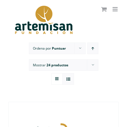
Saltar
al
contenido
Ordena por
Puntuar
Mostrar
24 productos