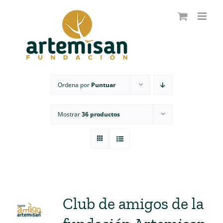
Saltar
al
contenido
Ordena por
Puntuar
Mostrar
36 productos
Club de amigos de la