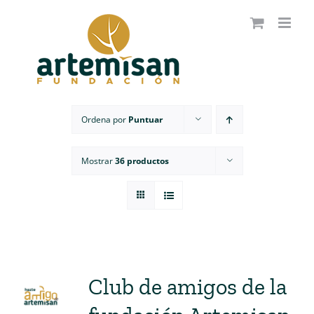
Saltar
al
contenido
Ordena por
Puntuar
Mostrar
36 productos
Club de amigos de la