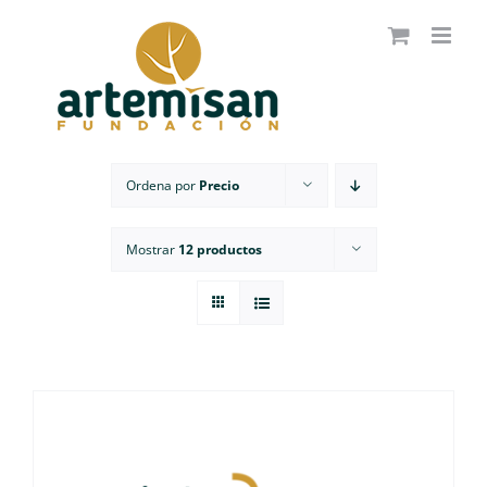
Saltar
al
contenido
Ordena por
Precio
Mostrar
12 productos