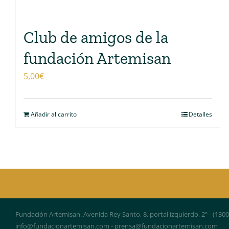
Club de amigos de la
fundación Artemisan
5,00
€
Añadir al carrito
Detalles
Fundación Artemisan. Avenida Rey Santo, 8, portal izquierdo, 2º - (130
info@fundacionartemisan.com - prensa@fundacionartemisan.com