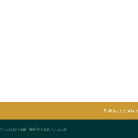
Política de priv
01) Ciudad Real Teléfono 926 43 82 68