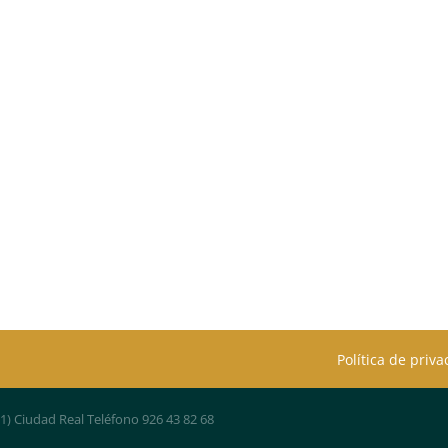
Política de priv
01) Ciudad Real Teléfono 926 43 82 68