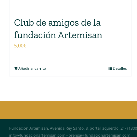
Club de amigos de la
fundación Artemisan
5,00
€
Añadir al carrito
Detalles
Fundación Artemisan. Avenida Rey Santo, 8, portal izquierdo, 2º - (130
info@fundacionartemisan.com - prensa@fundacionartemisan.com