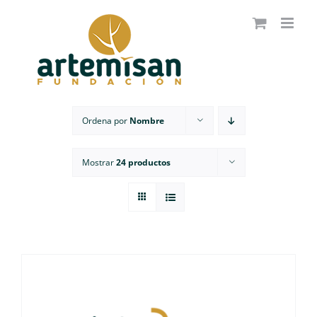
Saltar
al
contenido
Ordena por
Nombre
Mostrar
24 productos