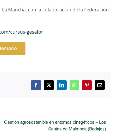
-La Mancha, con la colaboración de la Federación
com/cursos-gesafor
 temario
Facebook
X
LinkedIn
WhatsApp
Pinterest
Correo
electrónico
Gestión agrosostenible en entornos cinegéticos – Los
Santos de Maimona (Badajoz)