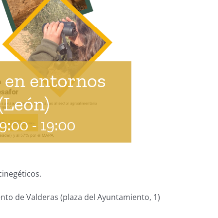
e en entornos
(León)
9:00
-
19:00
inegéticos.
nto de Valderas (plaza del Ayuntamiento, 1)