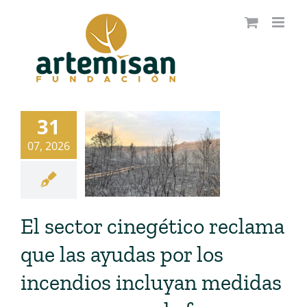
Saltar
al
contenido
31
07, 2026
El sector cinegético reclama
que las ayudas por los
incendios incluyan medidas