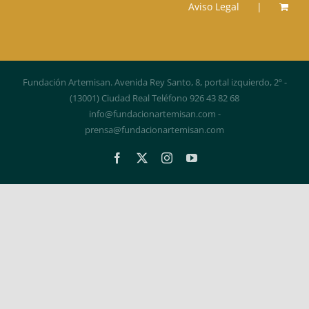
Aviso Legal
Fundación Artemisan. Avenida Rey Santo, 8, portal izquierdo, 2º -
(13001) Ciudad Real Teléfono 926 43 82 68
info@fundacionartemisan.com -
prensa@fundacionartemisan.com
Facebook
X
Instagram
YouTube