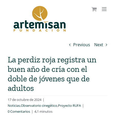
Saltar
al
contenido
Previous
Next
La perdiz roja registra un
buen año de cría con el
doble de jóvenes que de
adultos
17 de octubre de 2024
|
Noticias
,
Observatorio cinegético
,
Proyecto RUFA
|
0 Comentarios
|
4,1 minutos