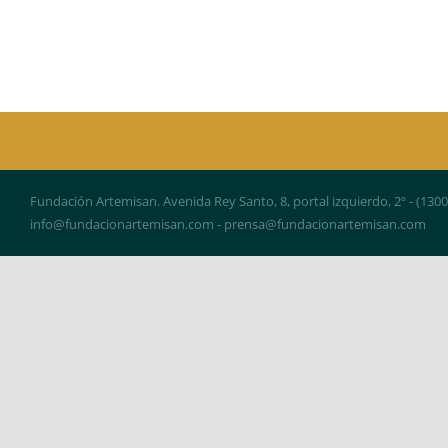
Fundación Artemisan. Avenida Rey Santo, 8, portal izquierdo, 2º - (130
info@fundacionartemisan.com - prensa@fundacionartemisan.com