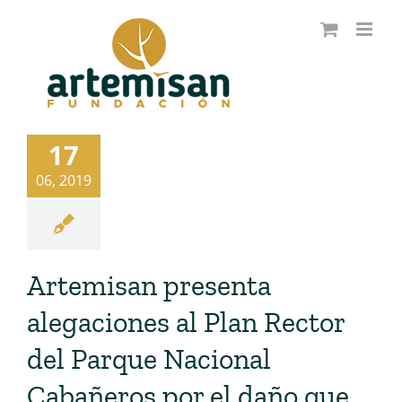
Saltar
al
contenido
17
06, 2019
Artemisan presenta
alegaciones al Plan Rector
del Parque Nacional
Cabañeros por el daño que