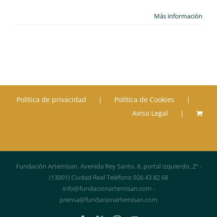
Más información
Política de privacidad
Política de Cookies
Aviso Legal
Fundación Artemisan. Avenida Rey Santo, 8, portal izquierdo, 2º -
(13001) Ciudad Real Teléfono 926 43 82 68
info@fundacionartemisan.com -
prensa@fundacionartemisan.com