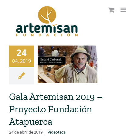
Saltar
al
contenido
24
04, 2019
Gala Artemisan 2019 –
Proyecto Fundación
Atapuerca
24 de abril de 2019
|
Videoteca