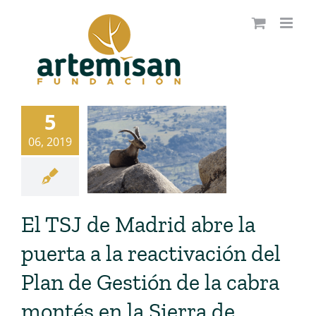
Saltar
al
contenido
5
06, 2019
El TSJ de Madrid abre la
puerta a la reactivación del
Plan de Gestión de la cabra
montés en la Sierra de