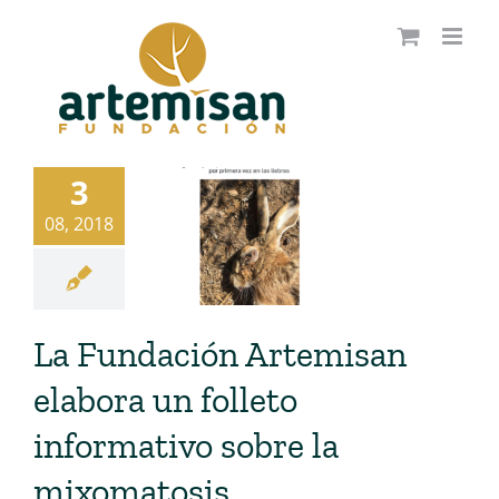
Saltar
al
contenido
3
08, 2018
La Fundación Artemisan
elabora un folleto
informativo sobre la
mixomatosis