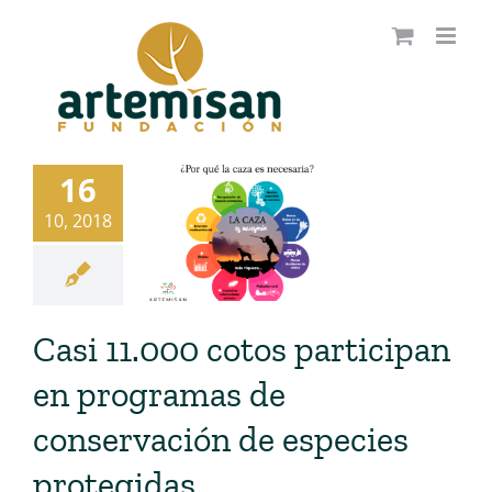
Saltar
al
contenido
16
10, 2018
Casi 11.000 cotos participan
en programas de
conservación de especies
protegidas