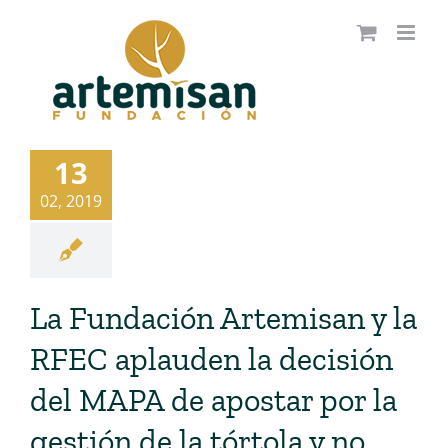
Saltar
al
contenido
13
02, 2019
La Fundación Artemisan y la
RFEC aplauden la decisión
del MAPA de apostar por la
gestión de la tórtola y no