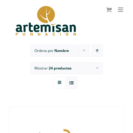
Saltar
al
contenido
Ordena por
Nombre
Mostrar
24 productos