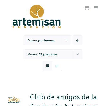
Saltar
al
contenido
Ordena por
Puntuar
Mostrar
12 productos
Club de amigos de la