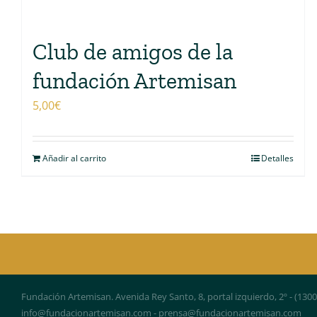
Club de amigos de la
fundación Artemisan
5,00
€
Añadir al carrito
Detalles
Fundación Artemisan. Avenida Rey Santo, 8, portal izquierdo, 2º - (130
info@fundacionartemisan.com - prensa@fundacionartemisan.com