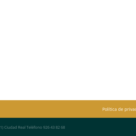
Política de priv
01) Ciudad Real Teléfono 926 43 82 68