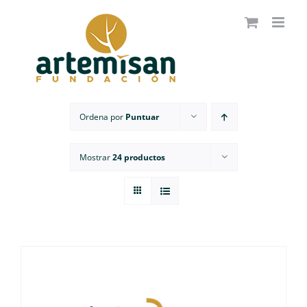
Saltar
al
contenido
Ordena por
Puntuar
Mostrar
24 productos