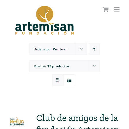
Saltar
al
contenido
Ordena por
Puntuar
Mostrar
12 productos
Club de amigos de la