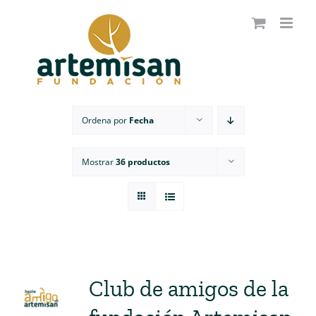
Saltar
al
contenido
Ordena por
Fecha
Mostrar
36 productos
Club de amigos de la