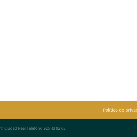
Política de priv
01) Ciudad Real Teléfono 926 43 82 68