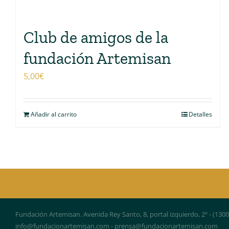
Club de amigos de la
fundación Artemisan
5,00
€
Añadir al carrito
Detalles
Fundación Artemisan. Avenida Rey Santo, 8, portal izquierdo, 2º - (130
info@fundacionartemisan.com - prensa@fundacionartemisan.com