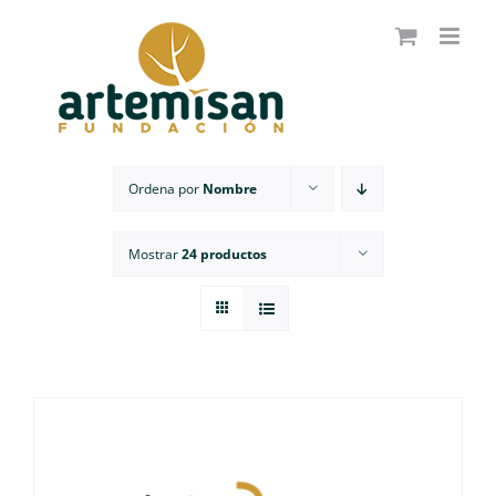
Saltar
al
contenido
Ordena por
Nombre
Mostrar
24 productos