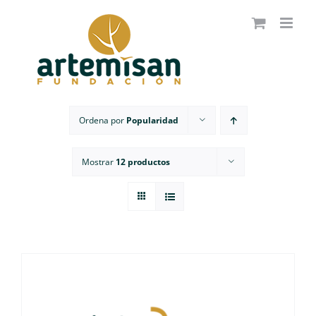
Saltar
al
contenido
Ordena por
Popularidad
Mostrar
12 productos