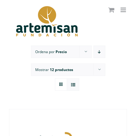
Saltar
al
contenido
Ordena por
Precio
Mostrar
12 productos