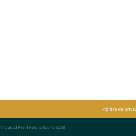
Política de priv
01) Ciudad Real Teléfono 926 43 82 68