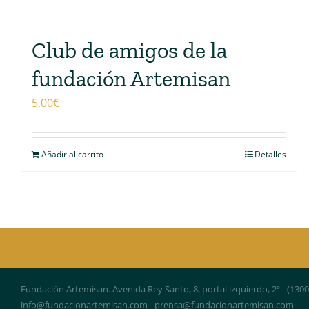
Club de amigos de la
fundación Artemisan
5,00
€
Añadir al carrito
Detalles
Fundación Artemisan. Avenida Rey Santo, 8, portal izquierdo, 2º - (130
info@fundacionartemisan.com - prensa@fundacionartemisan.com