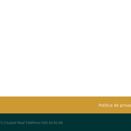
Política de priv
01) Ciudad Real Teléfono 926 43 82 68