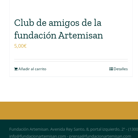
Club de amigos de la
fundación Artemisan
5,00
€
Añadir al carrito
Detalles
Fundación Artemisan. Avenida Rey Santo, 8, portal izquierdo, 2º - (130
info@fundacionartemisan.com - prensa@fundacionartemisan.com