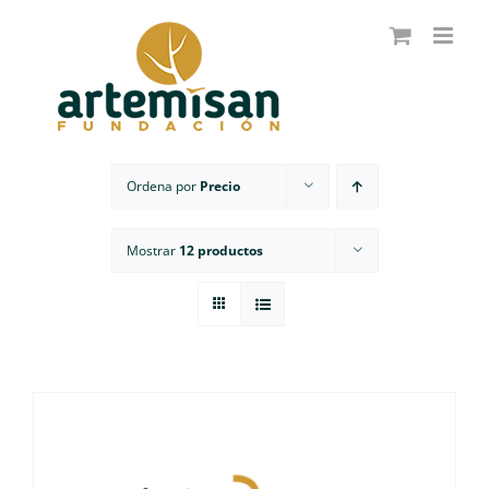
Saltar
al
contenido
Ordena por
Precio
Mostrar
12 productos