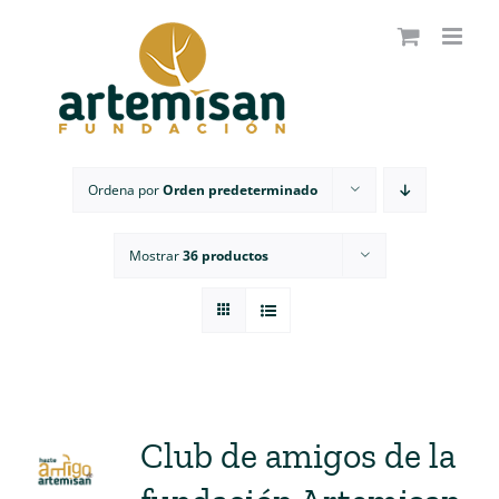
Saltar
al
contenido
Ordena por
Orden predeterminado
Mostrar
36 productos
Club de amigos de la