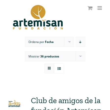
Saltar
al
contenido
Ordena por
Fecha
Mostrar
36 productos
Club de amigos de la