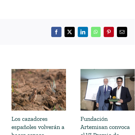
Los cazadores
Fundación
españoles volverán a
Artemisan convoca
hacer censos
el VI Premio de