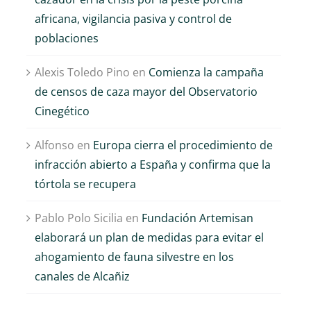
africana, vigilancia pasiva y control de
poblaciones
Alexis Toledo Pino
en
Comienza la campaña
de censos de caza mayor del Observatorio
Cinegético
Alfonso
en
Europa cierra el procedimiento de
infracción abierto a España y confirma que la
tórtola se recupera
Pablo Polo Sicilia
en
Fundación Artemisan
elaborará un plan de medidas para evitar el
ahogamiento de fauna silvestre en los
El sector cinegético
Un estudio científic
canales de Alcañiz
reclama que las
demuestra que
ayudas por los
vincular las