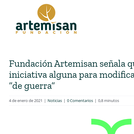
Saltar
al
contenido
Fundación Artemisan señala qu
iniciativa alguna para modific
“de guerra”
4 de enero de 2021
|
Noticias
|
0 Comentarios
|
0,8 minutos