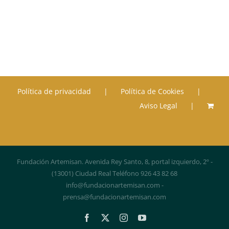
Política de privacidad
Política de Cookies
Aviso Legal
Fundación Artemisan. Avenida Rey Santo, 8, portal izquierdo, 2º -
(13001) Ciudad Real Teléfono 926 43 82 68
info@fundacionartemisan.com -
prensa@fundacionartemisan.com
Facebook
X
Instagram
YouTube