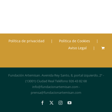
Política de privacidad
Política de Cookies
Aviso Legal
Fundación Artemisan. Avenida Rey Santo, 8, portal izquierdo, 2º -
(13001) Ciudad Real Teléfono 926 43 82 68
info@fundacionartemisan.com -
prensa@fundacionartemisan.com
Facebook
X
Instagram
YouTube