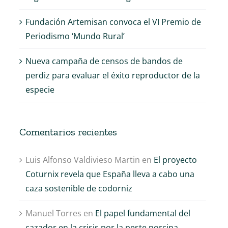
Fundación Artemisan convoca el VI Premio de
Periodismo ‘Mundo Rural’
Nueva campaña de censos de bandos de
perdiz para evaluar el éxito reproductor de la
especie
Comentarios recientes
El lobo. Un conflicto
Seminario de
Luis Alfonso Valdivieso Martin
en
El proyecto
sin resolver
presentación del
Coturnix revela que España lleva a cabo una
Proyecto Zorzales
17 de diciembre de 2020
|
0
caza sostenible de codorniz
Comentarios
17 de octubre de 2020
|
0
Comentarios
Manuel Torres
en
El papel fundamental del
cazador en la crisis por la peste porcina