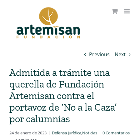
Saltar
al
contenido
Previous
Next
Admitida a trámite una
querella de Fundación
Artemisan contra el
portavoz de ‘No a la Caza’
por calumnias
24 de enero de 2023
|
Defensa Jurídica
,
Noticias
|
0 Comentarios