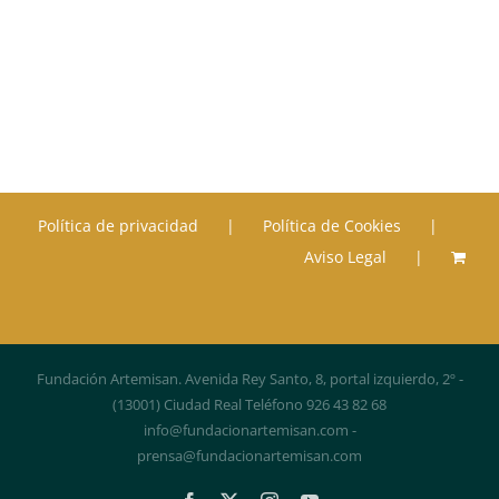
Política de privacidad
Política de Cookies
Aviso Legal
Fundación Artemisan. Avenida Rey Santo, 8, portal izquierdo, 2º -
(13001) Ciudad Real Teléfono 926 43 82 68
info@fundacionartemisan.com -
prensa@fundacionartemisan.com