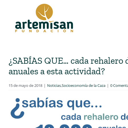
Saltar
al
contenido
¿SABÍAS QUE… cada rehalero d
anuales a esta actividad?
15 de mayo de 2018
|
Noticias
,
Socioeconomía de la Caza
|
0 Comenta