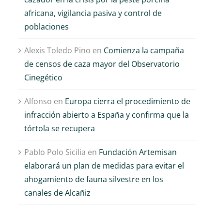
africana, vigilancia pasiva y control de
poblaciones
Alexis Toledo Pino
en
Comienza la campaña
de censos de caza mayor del Observatorio
Cinegético
Alfonso
en
Europa cierra el procedimiento de
infracción abierto a España y confirma que la
tórtola se recupera
Pablo Polo Sicilia
en
Fundación Artemisan
elaborará un plan de medidas para evitar el
El sector cinegético
Un estudio científic
ahogamiento de fauna silvestre en los
reclama que las
demuestra que
canales de Alcañiz
ayudas por los
vincular las