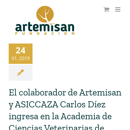
Saltar
al
contenido
24
01, 2019
El colaborador de Artemisan
y ASICCAZA Carlos Díez
ingresa en la Academia de
Ciencias Veterinarias de