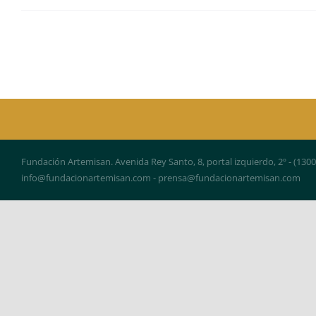
Fundación Artemisan. Avenida Rey Santo, 8, portal izquierdo, 2º - (130
info@fundacionartemisan.com - prensa@fundacionartemisan.com