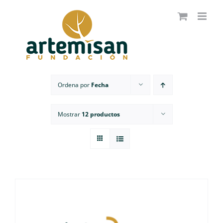
Saltar
al
contenido
Ordena por
Fecha
Mostrar
12 productos