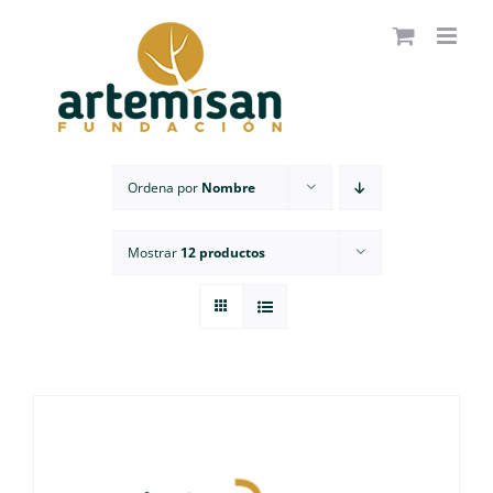
Saltar
al
contenido
Ordena por
Nombre
Mostrar
12 productos