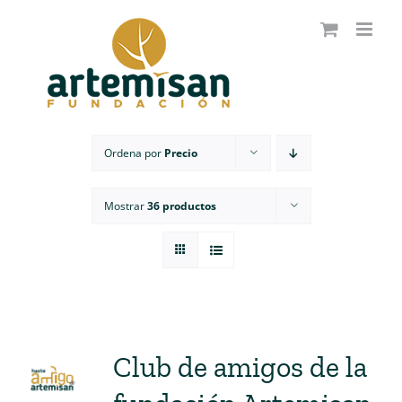
Saltar
al
contenido
Ordena por
Precio
Mostrar
36 productos
Club de amigos de la