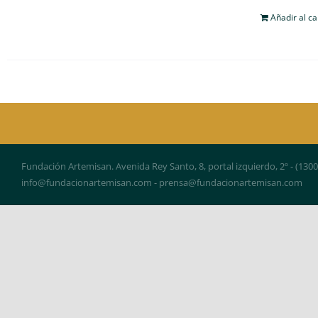
Añadir al ca
Fundación Artemisan. Avenida Rey Santo, 8, portal izquierdo, 2º - (130
info@fundacionartemisan.com - prensa@fundacionartemisan.com