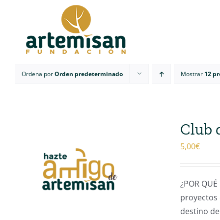
Saltar
al
contenido
Ordena por
Orden predeterminado
Mostrar
12 p
Club 
5,00
€
¿POR QUÉ 
proyectos 
destino de