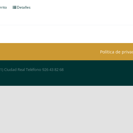
rrito
Detalles
Política de priv
01) Ciudad Real Teléfono 926 43 82 68