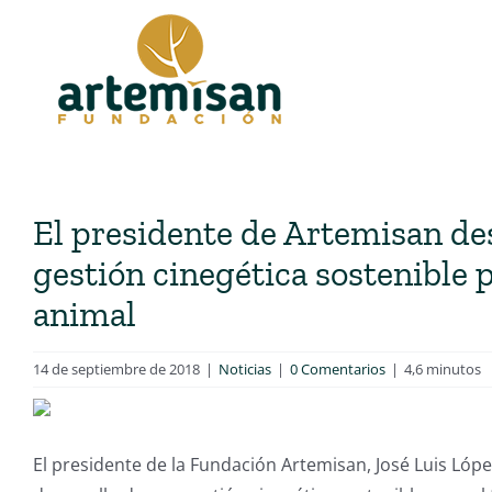
Saltar
al
contenido
El presidente de Artemisan des
gestión cinegética sostenible p
animal
14 de septiembre de 2018
|
Noticias
|
0 Comentarios
|
4,6 minutos
El presidente de la Fundación Artemisan, José Luis Ló