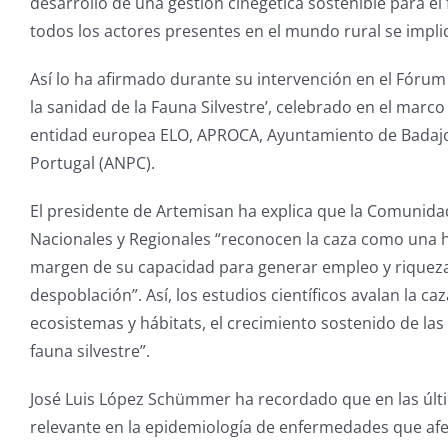
desarrollo de una gestión cinegética sostenible para el
todos los actores presentes en el mundo rural se impli
Así lo ha afirmado durante su intervención en el Fórum I
la sanidad de la Fauna Silvestre’, celebrado en el marco 
entidad europea ELO, APROCA, Ayuntamiento de Badajoz 
Portugal (ANPC).
El presidente de Artemisan ha explica que la Comunidad
Nacionales y Regionales “reconocen la caza como una h
margen de su capacidad para generar empleo y riqueza 
despoblación”. Así, los estudios científicos avalan la c
ecosistemas y hábitats, el crecimiento sostenido de las 
fauna silvestre”.
José Luis López Schümmer ha recordado que en las últi
relevante en la epidemiología de enfermedades que af