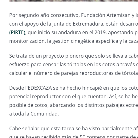
Por segundo año consecutivo, Fundación Artemisan y l
con el apoyo de la Junta de Extremadura, están desarro
(PIRTE)
, que inició su andadura en el 2019, apostando po
monitorización, la gestión cinegética específica y la caz
Se trata de un proyecto pionero que solo se lleva a ca
esfuerzo para censar las tórtolas en los cotos a travé
calcular el número de parejas reproductoras de tórtola
Desde FEDEXCAZA se ha hecho hincapié en que los coto
potencial reproductor con el que cuentan. Así, se ha 
posible de cotos, abarcando los distintos paisajes ext
a toda la Comunidad.
Cabe señalar que esta tarea se ha visto parcialmente a
que se hayan recibido más de 50 conteos por parte de 