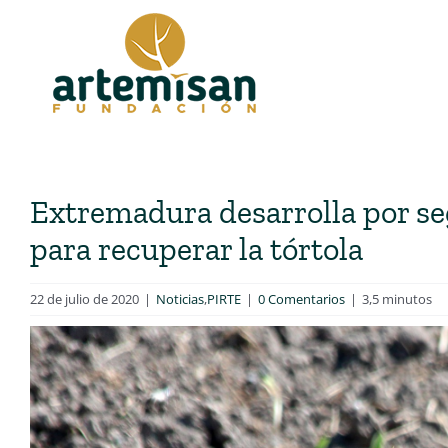
Saltar
al
contenido
Extremadura desarrolla por s
para recuperar la tórtola
22 de julio de 2020
|
Noticias
,
PIRTE
|
0 Comentarios
|
3,5 minutos