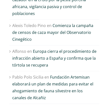
africana, vigilancia pasiva y control de
poblaciones
Alexis Toledo Pino
en
Comienza la campaña
de censos de caza mayor del Observatorio
Cinegético
Alfonso
en
Europa cierra el procedimiento de
infracción abierto a España y confirma que la
tórtola se recupera
Pablo Polo Sicilia
en
Fundación Artemisan
El sector cinegético
Un estudio científic
elaborará un plan de medidas para evitar el
reclama que las
demuestra que
ahogamiento de fauna silvestre en los
ayudas por los
vincular las
canales de Alcañiz
incendios incluyan
oportunidades de
medidas para
caza a la