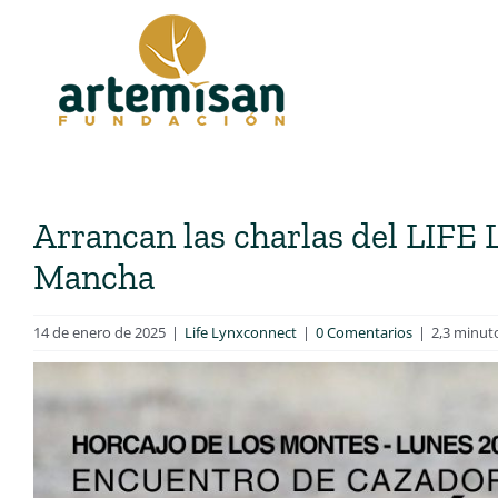
Saltar
al
contenido
Arrancan las charlas del LIF
Mancha
14 de enero de 2025
|
Life Lynxconnect
|
0 Comentarios
|
2,3 minut