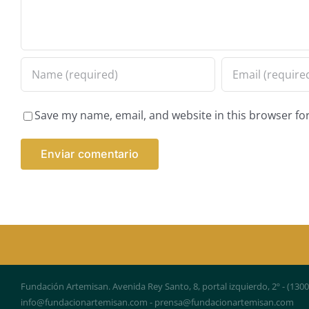
Save my name, email, and website in this browser fo
Fundación Artemisan. Avenida Rey Santo, 8, portal izquierdo, 2º - (130
info@fundacionartemisan.com - prensa@fundacionartemisan.com